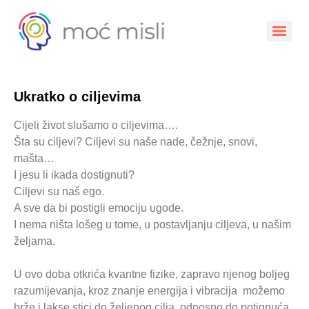
Ukratko o ciljevima
Cijeli život slušamo o ciljevima….
Šta su ciljevi? Ciljevi su naše nade, čežnje, snovi,
mašta…
I jesu li ikada dostignuti?
Ciljevi su naš ego.
A sve da bi postigli emociju ugode.
I nema ništa lošeg u tome, u postavljanju ciljeva, u našim
željama.
U ovo doba otkrića kvantne fizike, zapravo njenog boljeg
razumijevanja, kroz znanje energija i vibracija možemo
brže i lakse stici do željenog cilja, odnosno do potignuća