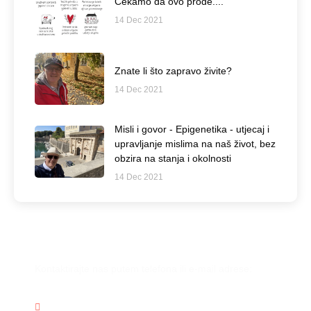
Čekamo da ovo prođe....
14 Dec 2021
Znate li što zapravo živite?
14 Dec 2021
Misli i govor - Epigenetika - utjecaj i
upravljanje mislima na naš život, bez
obzira na stanja i okolnosti
14 Dec 2021
Imate još pitanja?
Kontaktirajte nas putem telefona ili e-mail adrese:
(+385) 911266104