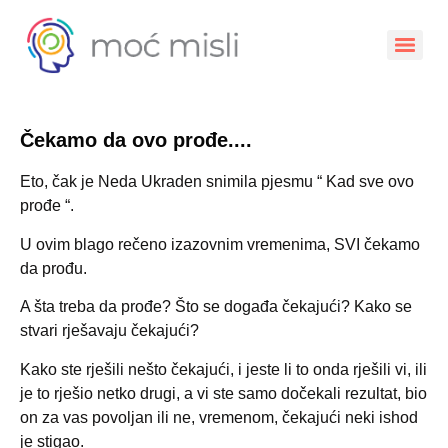
Čekamo da ovo prođe....
Eto, čak je Neda Ukraden snimila pjesmu “ Kad sve ovo
prođe “.
U ovim blago rečeno izazovnim vremenima, SVI čekamo
da prođu.
A šta treba da prođe? Što se događa čekajući? Kako se
stvari rješavaju čekajući?
Kako ste rješili nešto čekajući, i jeste li to onda rješili vi, ili
je to rješio netko drugi, a vi ste samo dočekali rezultat, bio
on za vas povoljan ili ne, vremenom, čekajući neki ishod
je stigao.