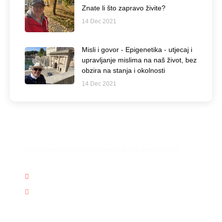
Znate li što zapravo živite?
14 Dec 2021
Misli i govor - Epigenetika - utjecaj i
upravljanje mislima na naš život, bez
obzira na stanja i okolnosti
14 Dec 2021
Imate još pitanja?
Kontaktirajte nas putem telefona ili e-mail adrese:
(+385) 911266104
info@mocmisli.com