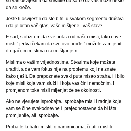
su vas osvijestila da shvatite da samo uz vas može nešto
da se kreče.
Jeste li osvijestili da ste bitni u svakom segmentu društva
i da je bitan vaš glas, vaše mišljene i vaš stav?
E sad, s obzirom da sve polazi od naših misli, tako i ove
misli “ jedva čekam da sve ovo prođe “ možete zamijeniti
drugačijim mislima i razmišljanjem.
Mislima o vašim vrijednostima. Stvarima koje možete
uraditi, a da vam fokus nije na problemu koji ne znate
kako rješit. Da prepoznate svaki puta misao straha, ili bilo
koje misli koja vam služi ili koja vas čini nemočnim. I
promjenom toka misli mijenjat će se okolnosti.
Ako ne vjerujete isprobajte. Isprobajte misli i radnje koje
vam se čine svakodnevne i
prejednostavne da bi išta
promijenile, ali isprobajte.
Probajte kuhati i misliti o namirnicama, čitati i misliti