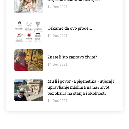
14 Dec 2021
Čekamo da ovo prođe....
14 Dec 2021
Znate li što zapravo živite?
14 Dec 2021
Misli i govor - Epigenetika - utjecaj i
upravljanje mislima na naš život,
bez obzira na stanja i okolnosti
14 Dec 2021
Imate još pitanja?