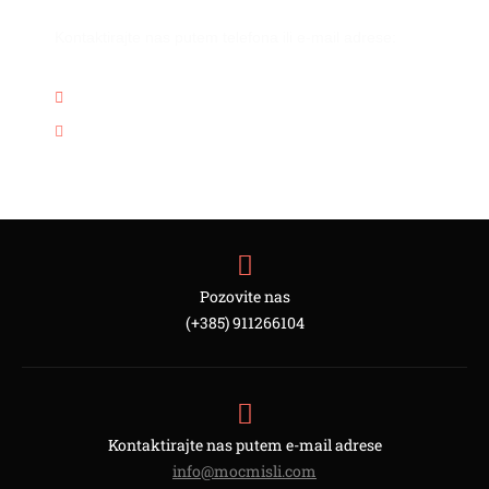
Kontaktirajte nas putem telefona ili e-mail adrese:
(+385) 911266104
info@mocmisli.com
Pozovite nas
(+385) 911266104
Kontaktirajte nas putem e-mail adrese
info@mocmisli.com