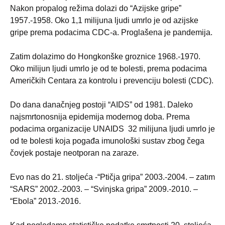
Nakon propalog režima dolazi do “Azijske gripe”
1957.-1958. Oko 1,1 milijuna ljudi umrlo je od azijske
gripe prema podacima CDC-a. Proglašena je pandemija.
Zatim dolazimo do Hongkonške groznice 1968.-1970.
Oko milijun ljudi umrlo je od te bolesti, prema podacima
Američkih Centara za kontrolu i prevenciju bolesti (CDC).
Do dana danačnjeg postoji “AIDS” od 1981. Daleko
najsmrtonosnija epidemija modernog doba. Prema
podacima organizacije UNAIDS 32 milijuna ljudi umrlo je
od te bolesti koja pogađa imunološki sustav zbog čega
čovjek postaje neotporan na zaraze.
Evo nas do 21. stoljeća -“Ptičja gripa” 2003.-2004. – zatım
“SARS” 2002.-2003. – “Svinjska gripa” 2009.-2010. –
“Ebola” 2013.-2016.