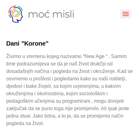
Dani "Korone"
Živimo u vremenu kojeg nazivamo “New Age “ . Samim
time podrazumijeva se da je naš život drukčiji od
dosadašnjih načina i pogleda na život i okruženje. Kad se
osvrnemo u prošlost i pogledamo kako su naši roditelji,
djedovi i bake živjeli, sa kojim uvjerenjima, u kakvim
okruženjima i okolnostima, kojim sociološkim i
pedagoškim učenjima su programirani , mogu donijeti
zaključak da se puno toga nije promijenilo. Ali ipak jeste
jedna stvar. Jako bitna, a to je, da se promijenio način
pogleda na život.