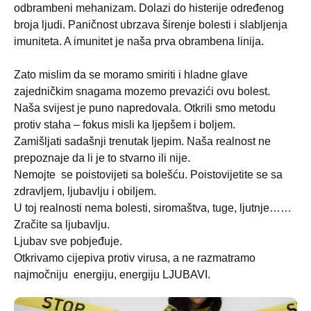
odbrambeni mehanizam. Dolazi do histerije određenog
broja ljudi. Paničnost ubrzava širenje bolesti i slabljenja
imuniteta. A imunitet je naša prva obrambena linija.
Zato mislim da se moramo smiriti i hladne glave
zajedničkim snagama mozemo prevazići ovu bolest.
Naša svijest je puno napredovala. Otkrili smo metodu
protiv staha – fokus misli ka ljepšem i boljem.
Zamišljati sadašnji trenutak ljepim. Naša realnost ne
prepoznaje da li je to stvarno ili nije.
Nemojte
se poistovijeti sa bolešću. Poistovijetite se sa
zdravljem, ljubavlju i obiljem.
U toj realnosti nema bolesti, siromaštva, tuge, ljutnje……
Zračite sa ljubavlju.
Ljubav sve pobjeđuje.
Otkrivamo cijepiva protiv virusa, a ne razmatramo
najmočniju
energiju, energiju LJUBAVI.