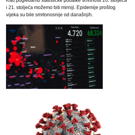
Kad pogledamo statističke podatke smrtnosti 20. stoljeća
i 21. stoljeća možemo biti mirniji. Epidemije prošlog
vijeka su bile smrtonosnije od današnjih.