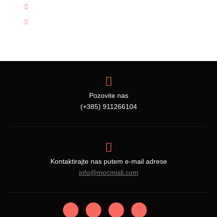
(+385) 911266104
info@mocmisli.com
Pozovite nas
(+385) 911266104
Kontaktirajte nas putem e-mail adrese
info@mocmisli.com