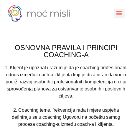
OSNOVNA PRAVILA I PRINCIPI
COACHING-A
1.
Klijent je upoznat i razum
ij
e da je coaching profesionalni
odnos izme
đ
u coach-a i klijenta koji je dizajniran da vodi i
podr
ž
i razvoj
osobnih
i profesionalnih kompetencija u cilju
sprovo
đ
enja planova za ostvarivanje
osobnih
i poslovnih
ciljeva.
2.
Coaching teme, frekvencija rada i m
j
ere usp
j
eha
defin
iraju
se u coaching Ugovoru na poc
etku samog
procesa coaching-a izme
đ
u coach-a i klijenta.