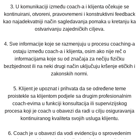
3.
U komunikaciji izme
đ
u coach-a i klijenta oc
ekuje se
kontinuirani, otvoreni, pravovremeni i konstruktivni feedback
kao najadekvatniji nac
in sagledavanja pomaka u kretanju ka
ostvarivanju zajednic
kih ciljeva.
4.
Sve informacije koje se razmenjuju u procesu coaching-a
ostaju izme
đ
u coach-a i klijenta, osim ako nije rec
̌
o
informacijama koje su od znac
aja za nec
iju fizic
ku
bezb
j
ednost ili na neki drugi nac
in ukljuc
uju kr
š
enje etic
kih i
zakonskih normi.
5.
Klijent je upoznat i prihvata da se odre
đ
ene teme
proistekle sa klijentom pod
j
ele sa drugim profesionalnim
coach-evima u funkciji konsultacija ili supervizijskog
procesa koji je coach u obavezi da radi u cilju osiguravanja
kontinuiranog kvaliteta svojih usluga klijentu.
6.
Coach je u obavezi da vodi evidenciju o sprovedenim