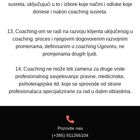
susreta, ukljuc
ujuc
i u to i izbore koje nac
ini i odluke koje
donese i nakon coaching susreta.
13.
Coaching-om se radi na razvoju klijenta ukljuc
enog u
coaching
proces i njegovim dogovorenim razvojnim
promenama, definisanim u
coaching Ugovoru, ne
prom
j
enama drugih ljudi.
14.
Coaching ne mo
ž
e biti zamena za druge vrste
profesionalnog sav
j
etovanja: pravne, medicinske,
ps
i
hoterapijske itd. koje se sprovode od strane
profesionalaca specijaliz
irane
za rad u datim oblastima.
Pozovite nas
(+385) 911266104