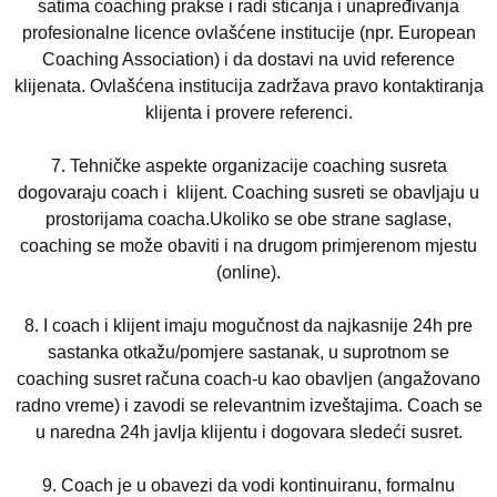
satima coaching prakse i radi sticanja i unapre
đ
ivanja
profesionalne licence ovla
š
c
ene institucije (npr. European
Coaching Association) i da dostavi na uvid reference
klijenata. Ovla
š
c
ena institucija zadr
ž
ava pravo kontaktiranja
klijenta i provere referenci.
7.
Tehnic
ke aspekte organizacije coaching susreta
dogovaraju coach i klijent. Coaching susreti se obavljaju u
prostorijama coacha.Ukoliko se obe strane saglase,
coaching se mo
ž
e obaviti i na drugom prim
j
erenom m
j
estu
(online)
.
8.
I coach i klijent imaju mogu
č
nost da najkasnije 24h pre
sastanka otka
ž
u/pom
j
ere sastanak, u suprotnom se
coaching susret rac
una coach-u kao obavljen (anga
ž
ovano
radno vreme) i zavodi se relevantnim izve
š
tajima. Coach se
u naredna 24h javlja klijentu i dogovara sledec
i susret.
9.
Coach je u obavezi da vodi kontinuiranu, formalnu