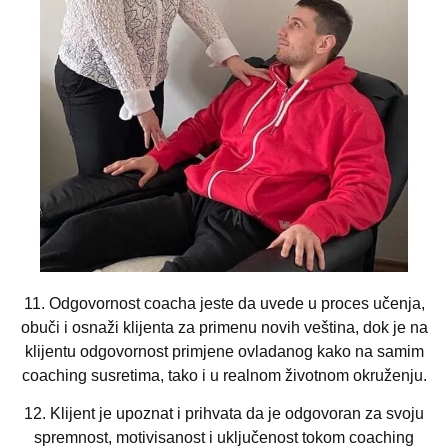
11.
Odgovornost coacha jeste da uvede u proces uc
enja,
obuc
i i osna
ž
i klijenta za primenu novih ve
š
tina, dok je na
klijentu odgovornost prim
j
ene ovladanog kako na samim
coaching susretima, tako i u realnom
ž
ivotnom okru
ž
enju.
12.
Klijent je upoznat i prihvata da je odgovoran za svoju
spremnost, motivisanost i ukljuc
enost tokom coaching