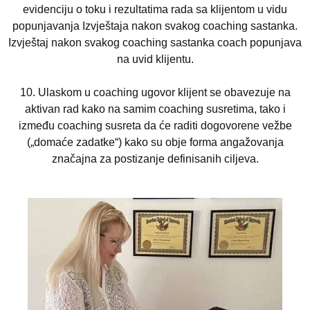
evidenciju o toku i rezultatima rada sa klijentom u vidu
popunjavanja Izv
j
e
š
taja nakon svakog coaching sastanka.
Izv
j
e
š
taj nakon svakog coaching sastanka coach popunjava
na uvid klijentu.
10.
Ulaskom u coaching ugovor klijent se obavezuje na
aktivan rad kako na samim coaching susretima, tako i
između coaching susreta da će raditi dogovorene vežbe
(„domaće zadatke
“
) kako su obje forma angažovanja
značajna za postizanje definisanih ciljeva.