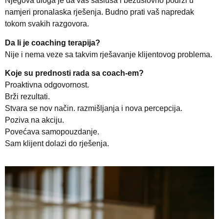
Njegova uloga je da vas sasluša i bezuslovno podrži u
namjeri pronalaska rješenja. Budno prati vaš napredak
tokom svakih razgovora.
Da li je coaching terapija?
Nije i nema veze sa takvim rješavanje klijentovog problema.
Koje su prednosti rada sa coach-em?
Proaktivna odgovornost.
Brži rezultati.
Stvara se nov način. razmišljanja i nova percepcija.
Poziva na akciju.
Povećava samopouzdanje.
Sam klijent dolazi do rješenja.